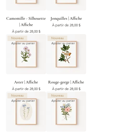
Camomille - Silhouette
Jonquilles | Affiche
| Affiche
Prix promotionnel
À partir de
28,00 $
Prix promotionnel
À partir de
28,00 $
Nouveau
Nouveau
Ajouter au panier
Ajouter au panier
Aster | Affiche
Rouge-gorge | Affiche
Prix promotionnel
Prix promotionnel
À partir de
28,00 $
À partir de
28,00 $
Nouveau
Nouveau
Ajouter au panier
Ajouter au panier