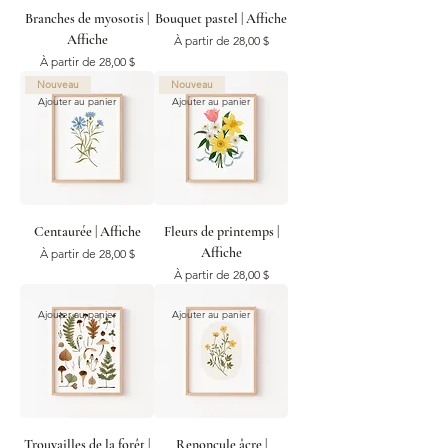
Branches de myosotis |
Bouquet pastel | Affiche
Affiche
Prix promotionnel
À partir de
28,00 $
Prix promotionnel
À partir de
28,00 $
Nouveau
Nouveau
Ajouter au panier
Ajouter au panier
Centaurée | Affiche
Fleurs de printemps |
Affiche
Prix promotionnel
À partir de
28,00 $
Prix promotionnel
À partir de
28,00 $
Ajouter au panier
Ajouter au panier
Trouvailles de la forêt |
Renoncule âcre |