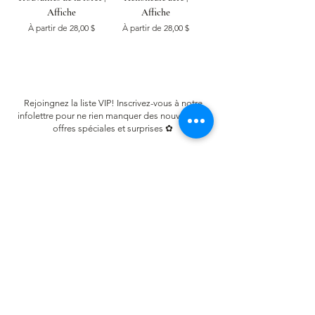
Affiche
Affiche
Prix promotionnel
Prix promotionnel
À partir de
28,00 $
À partir de
28,00 $
Rejoingnez la liste VIP! Inscrivez-vous à notre
infolettre pour ne rien manquer des nouveautés,
offres spéciales et surprises ✿
Email
S'inscrire
LIENS UTILES
FAQ