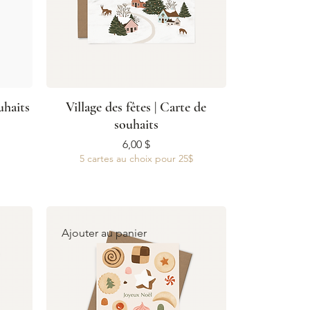
uhaits
Village des fêtes | Carte de
souhaits
Prix
6,00 $
5 cartes au choix pour 25$
Ajouter au panier