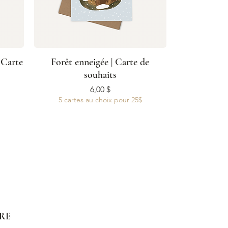
 Carte
Forêt enneigée | Carte de
souhaits
Prix
6,00 $
5 cartes au choix pour 25$
RE