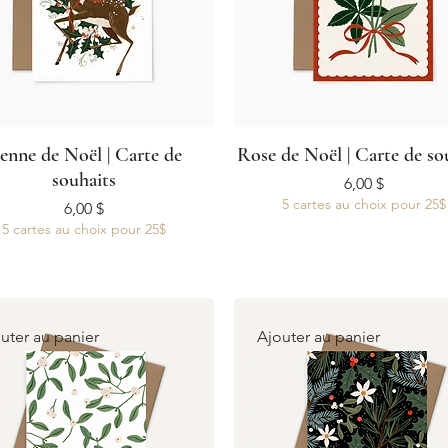
enne de Noël | Carte de
Rose de Noël | Carte de so
souhaits
Prix
6,00 $
5 cartes au choix pour 25$
Prix
6,00 $
5 cartes au choix pour 25$
uter au panier
Ajouter au panier