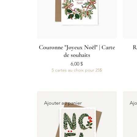
Couronne "Joyeux Noël" | Carte
R
de souhaits
Prix
6,00 $
5 cartes au choix pour 25$
Ajouter au panier
Ajo