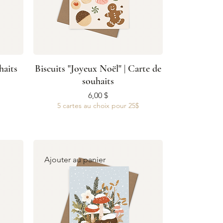
haits
Biscuits "Joyeux Noël" | Carte de
souhaits
Prix
6,00 $
5 cartes au choix pour 25$
Ajouter au panier