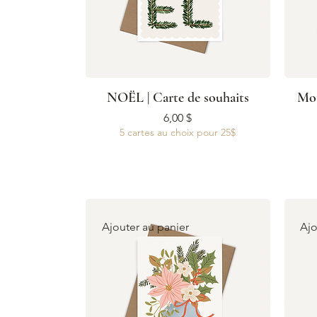
NOËL | Carte de souhaits
Mot
Prix
6,00 $
5 cartes au choix pour 25$
Ajouter au panier
Ajo