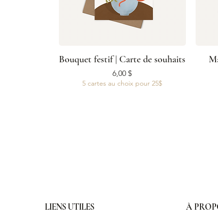
Bouquet festif | Carte de souhaits
Ma
Prix
6,00 $
5 cartes au choix pour 25$
LIENS UTILES
À PROP