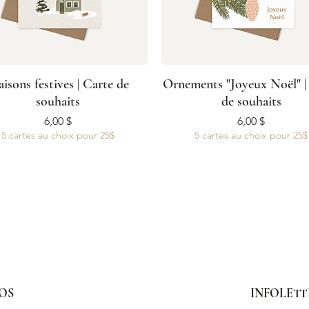
isons festives | Carte de
Ornements "Joyeux Noël" |
souhaits
de souhaits
Prix
Prix
6,00 $
6,00 $
5 cartes au choix pour 25$
5 cartes au choix pour 25$
OS
INFOLETT