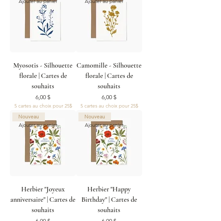
Ajouter au panier
Ajouter au panier
Myosotis - Silhouette
Camomille - Silhouette
florale | Cartes de
florale | Cartes de
souhaits
souhaits
Prix
Prix
6,00 $
6,00 $
5 cartes au choix pour 25$
5 cartes au choix pour 25$
Nouveau
Nouveau
Ajouter au panier
Ajouter au panier
Herbier "Joyeux
Herbier "Happy
anniversaire" | Cartes de
Birthday" | Cartes de
souhaits
souhaits
Prix
Prix
6,00 $
6,00 $