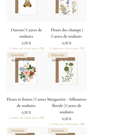
Ourson | Cartes de
Fleurs des champs |
souhaits
Cartes de souhaits
Prix
Prix
6,00 $
6,00 $
5 cartes au choix pour 25$
5 cartes au choix pour 25$
Nouveau
Nouveau
Ajouter au panier
Ajouter au panier
Fleurs et fraises | Cartes
Marguerite - Silhouette
de souhaits
florale | Cartes de
souhaits
Prix
6,00 $
5 cartes au choix pour 25$
Prix
6,00 $
5 cartes au choix pour 25$
Nouveau
Nouveau