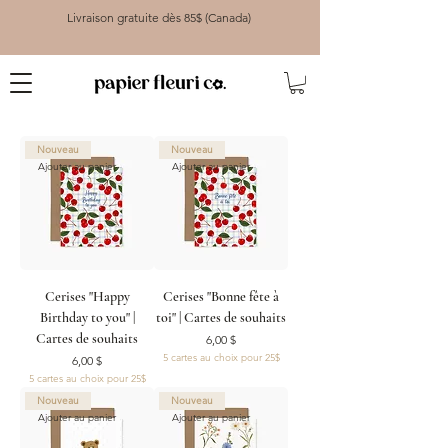
Livraison gratuite dès 85$ (Canada)
Nouveau
Nouveau
Ajouter au panier
Ajouter au panier
Cerises "Happy
Cerises "Bonne fête à
Birthday to you" |
toi" | Cartes de souhaits
Cartes de souhaits
Prix
6,00 $
5 cartes au choix pour 25$
Prix
6,00 $
5 cartes au choix pour 25$
Nouveau
Nouveau
Ajouter au panier
Ajouter au panier