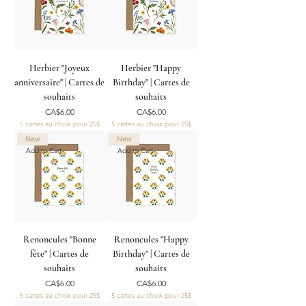
Herbier "Joyeux
Herbier "Happy
anniversaire" | Cartes de
Birthday" | Cartes de
souhaits
souhaits
Price
Price
CA$6.00
CA$6.00
5 cartes au choix pour 25$
5 cartes au choix pour 25$
New
New
Add to Cart
Add to Cart
Renoncules "Bonne
Renoncules "Happy
fête" | Cartes de
Birthday" | Cartes de
souhaits
souhaits
Price
Price
CA$6.00
CA$6.00
5 cartes au choix pour 25$
5 cartes au choix pour 25$