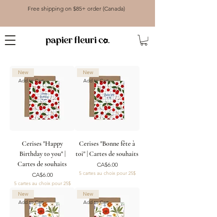
Free shipping on $85+ order (Canada)
New
New
Add to Cart
Add to Cart
Cerises "Happy
Cerises "Bonne fête à
Birthday to you" |
toi" | Cartes de souhaits
Cartes de souhaits
Price
CA$6.00
5 cartes au choix pour 25$
Price
CA$6.00
5 cartes au choix pour 25$
New
New
Add to Cart
Add to Cart