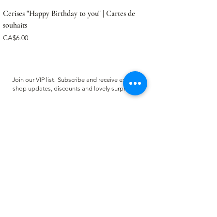
Cerises "Happy Birthday to you" | Cartes de
souhaits
Price
CA$6.00
Join our VIP list! Subscribe and receive exclusive
shop updates, discounts and lovely surprises ✿
Email
Register
CUSTOMER CARE
FAQ