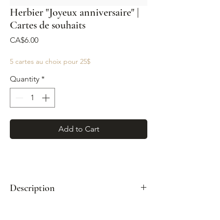
Herbier "Joyeux anniversaire" |
Cartes de souhaits
Price
CA$6.00
5 cartes au choix pour 25$
Quantity
*
Add to Cart
Description
Format : A2 (4¼"x 5½")
Enveloppe kraft incluse