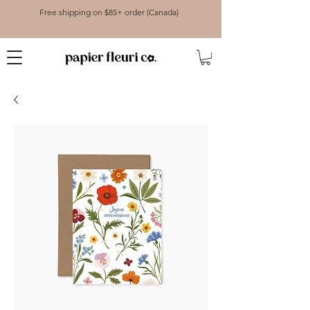
Free shipping on $85+ order (Canada)