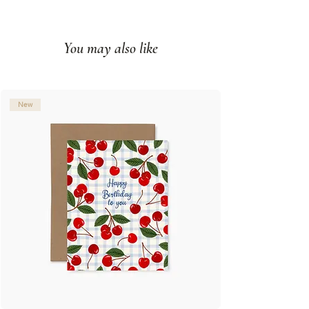
Impression couleur sur papier
couverture mat
You may also like
Intérieur vierge
Fabriqué à Montréal, Qc
© Illustration: Joannie Houle
New