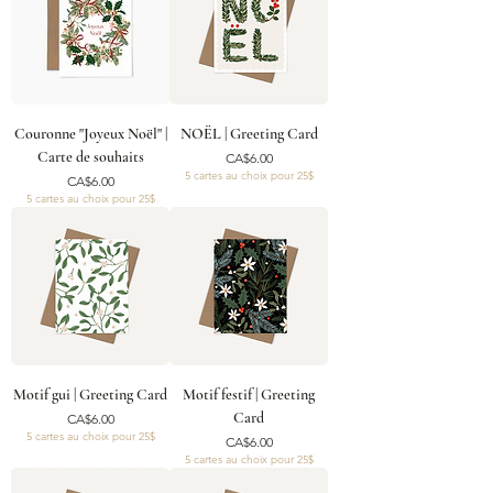
Couronne "Joyeux Noël" |
NOËL | Greeting Card
Carte de souhaits
Price
CA$6.00
5 cartes au choix pour 25$
Price
CA$6.00
5 cartes au choix pour 25$
Motif gui | Greeting Card
Motif festif | Greeting
Card
Price
CA$6.00
5 cartes au choix pour 25$
Price
CA$6.00
5 cartes au choix pour 25$