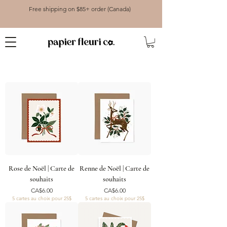
Free shipping on $85+ order (Canada)
Rose de Noël | Carte de
Renne de Noël | Carte de
souhaits
souhaits
Price
Price
CA$6.00
CA$6.00
5 cartes au choix pour 25$
5 cartes au choix pour 25$