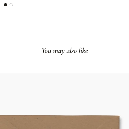
Format : 8"x10"
Livré à plat
Imprimé dans no
Cadre non inclu
You may also like