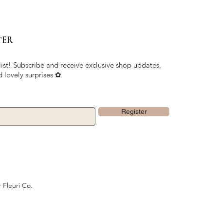
TER
list! Subscribe and receive exclusive shop updates,
d lovely surprises ✿
Register
 Fleuri Co.