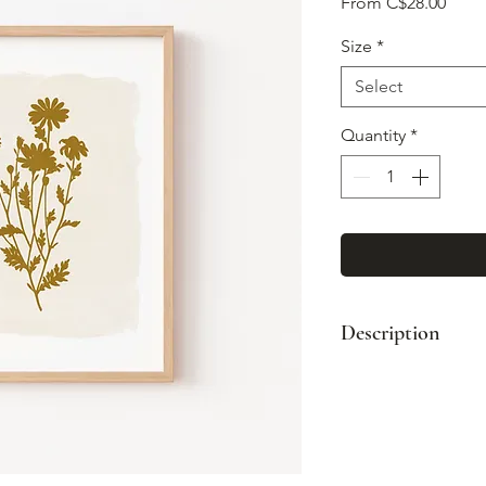
Sale
From
C$28.00
Price
Size
*
Select
Quantity
*
Description
Impression d'art d
les oeuvres origin
Impression sur 
Emballé avec so
protectrice avec