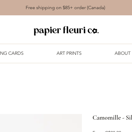
Free shipping on $85+ order (Canada)
ING CARDS
ART PRINTS
ABOUT
Camomille - Sil