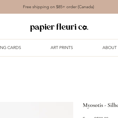
Free shipping on $85+ order (Canada)
ING CARDS
ART PRINTS
ABOUT
Myosotis - Silh