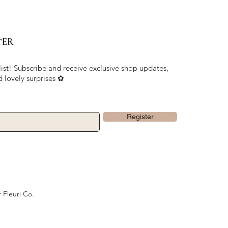
TER
list! Subscribe and receive exclusive shop updates,
d lovely surprises ✿
Register
 Fleuri Co.