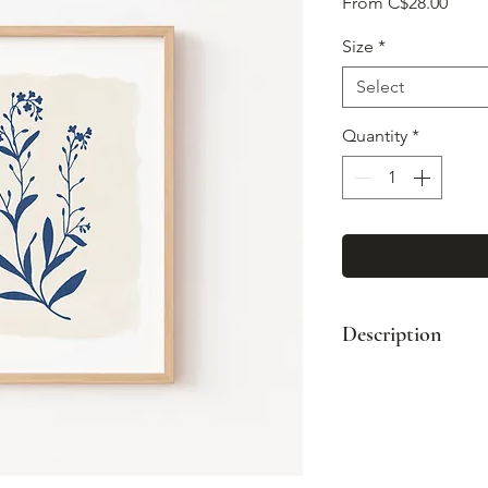
Sale
From
C$28.00
Price
Size
*
Select
Quantity
*
Description
Impression d'art d
les oeuvres origin
Impression sur 
Emballé avec so
protectrice avec