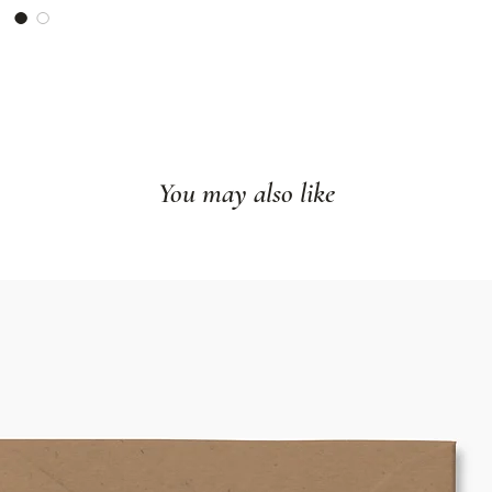
Format : 8"x10"
Livré à plat
Imprimé dans no
Cadre non inclu
You may also like