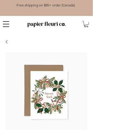
Free shipping on $85+ order (Canada)