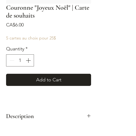
Couronne "Joyeux Noël" | Carte
de souhaits
Price
CA$6.00
5 cartes au choix pour 25$
Quantity
*
Add to Cart
Description
Format : A2 (4¼"x 5½")
Enveloppe kraft incluse