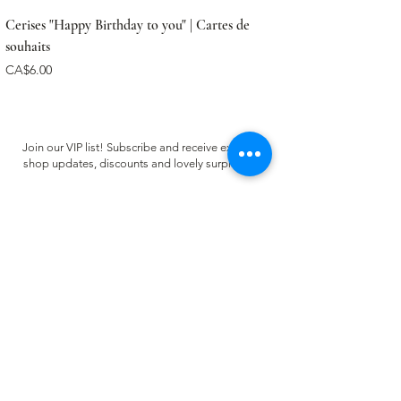
Cerises "Happy Birthday to you" | Cartes de
souhaits
Price
CA$6.00
Join our VIP list! Subscribe and receive exclusive
shop updates, discounts and lovely surprises ✿
Email
Register
CUSTOMER CARE
FAQ