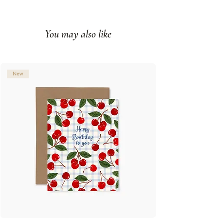
Impression couleur sur papier
couverture mat
You may also like
Intérieur vierge
Fabriqué à Montréal, Qc
© Illustration: Joannie Houle
New