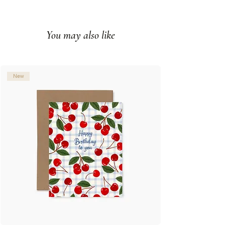
Impression couleur sur papier
couverture mat
You may also like
Intérieur vierge
Fabriqué à Montréal, Qc
© Illustration: Joannie Houle
New