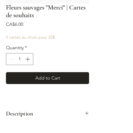
Fleurs sauvages "Merci" | Cartes
de souhaits
Price
CA$6.00
5 cartes au choix pour 25$
Quantity
*
Add to Cart
Description
Format : A2 (4¼"x 5½")
Enveloppe kraft incluse