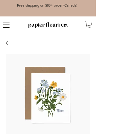
Free shipping on $85+ order (Canada)