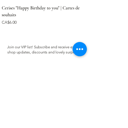
Cerises "Happy Birthday to you" | Cartes de
souhaits
Price
CA$6.00
Join our VIP list! Subscribe and receive exclusive
shop updates, discounts and lovely surprises ✿
Email
Register
CUSTOMER CARE
FAQ