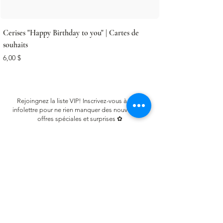
Cerises "Happy Birthday to you" | Cartes de
souhaits
Prix
6,00 $
Rejoingnez la liste VIP! Inscrivez-vous à notre
infolettre pour ne rien manquer des nouveautés,
offres spéciales et surprises ✿
Email
S'inscrire