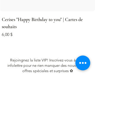
Cerises "Happy Birthday to you" | Cartes de
souhaits
Prix
6,00 $
Rejoingnez la liste VIP! Inscrivez-vous à notre
infolettre pour ne rien manquer des nouveautés,
offres spéciales et surprises ✿
Email
S'inscrire