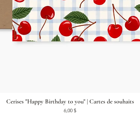
Cerises "Happy Birthday to you" | Cartes de souhaits
Prix
6,00 $