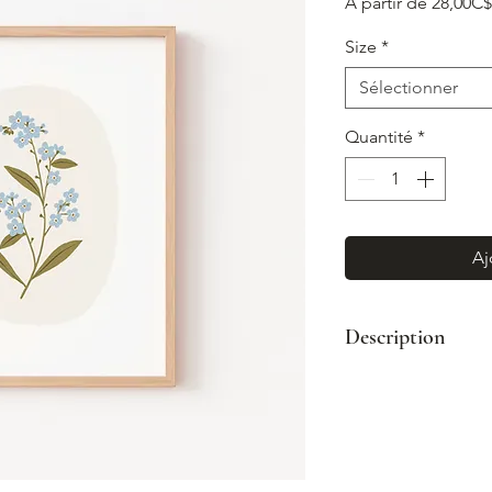
À partir de
28,00C$
Size
*
Sélectionner
Quantité
*
Aj
Description
Impression d'art d
les oeuvres origin
Impression sur 
Emballé avec so
protectrice avec