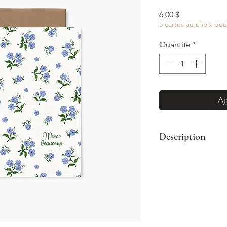
Prix
6,00 $
5 cartes au choix pou
Quantité
*
Aj
Description
Format : A2 (4¼
Enveloppe kraft
Impression coul
Intérieur vierge
Fabriqué à Mont
© Illustration: 