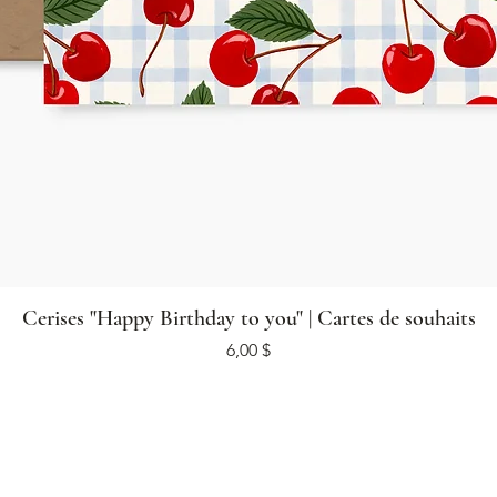
Cerises "Happy Birthday to you" | Cartes de souhaits
Prix
6,00 $