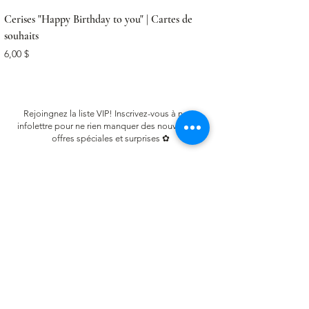
Cerises "Happy Birthday to you" | Cartes de
souhaits
Prix
6,00 $
Rejoingnez la liste VIP! Inscrivez-vous à notre
infolettre pour ne rien manquer des nouveautés,
offres spéciales et surprises ✿
Email
S'inscrire
LIENS UTILES
FAQ