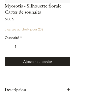
Myosotis - Silhouette florale |
Cartes de souhaits
Prix
6,00 $
5 cartes au choix pour 25$
Quantité
*
Ajouter au panier
Description
Format : A2 (4¼"x 5½")
Enveloppe kraft incluse