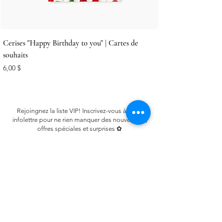
Cerises "Happy Birthday to you" | Cartes de
souhaits
Prix
6,00 $
Rejoingnez la liste VIP! Inscrivez-vous à notre
infolettre pour ne rien manquer des nouveautés,
offres spéciales et surprises ✿
Email
S'inscrire