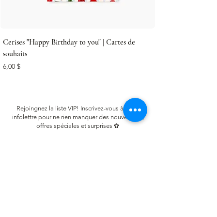
Cerises "Happy Birthday to you" | Cartes de
souhaits
Prix
6,00 $
Rejoingnez la liste VIP! Inscrivez-vous à notre
infolettre pour ne rien manquer des nouveautés,
offres spéciales et surprises ✿
Email
S'inscrire