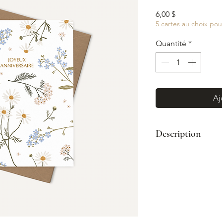
Prix
6,00 $
5 cartes au choix pou
Quantité
*
Aj
Description
Format : A2 (4¼
Enveloppe kraft
Impression coul
Intérieur vierge
Fabriqué à Mont
© Illustration: 