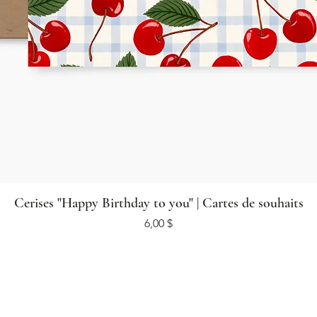
Cerises "Happy Birthday to you" | Cartes de souhaits
Prix
6,00 $