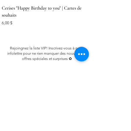
Cerises "Happy Birthday to you" | Cartes de
souhaits
Prix
6,00 $
Rejoingnez la liste VIP! Inscrivez-vous à notre
infolettre pour ne rien manquer des nouveautés,
offres spéciales et surprises ✿
Email
S'inscrire
LIENS UTILES
FAQ