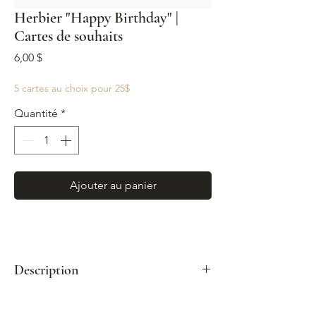
Herbier "Happy Birthday" |
Cartes de souhaits
Prix
6,00 $
5 cartes au choix pour 25$
Quantité
*
Ajouter au panier
Description
Format : A2 (4¼"x 5½")
Enveloppe kraft incluse