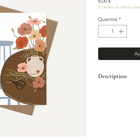
Prix
6,00 $
5 cartes au choix pou
Quantité
*
Aj
Description
Format : A2 (4¼
Enveloppe kraft
Impression coul
Intérieur vierge
Fabriqué à Mont
© Illustration: 