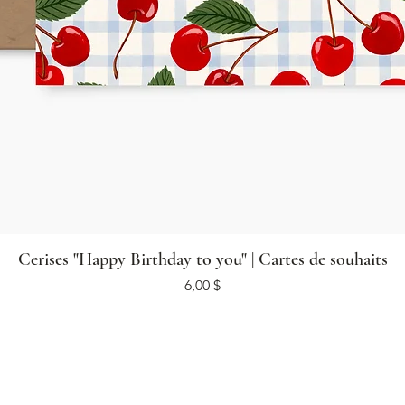
Cerises "Happy Birthday to you" | Cartes de souhaits
Prix
6,00 $