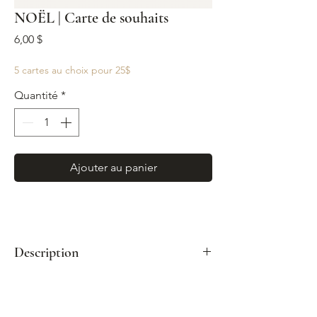
NOËL | Carte de souhaits
Prix
6,00 $
5 cartes au choix pour 25$
Quantité
*
Ajouter au panier
Description
Format : A2 (4¼"x 5½")
Enveloppe kraft incluse
Impression couleur sur papier