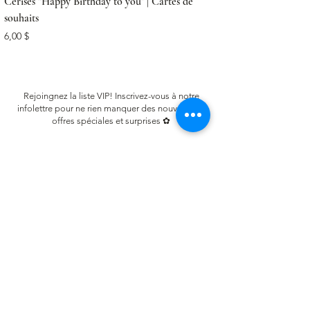
Cerises "Happy Birthday to you" | Cartes de
souhaits
Prix
6,00 $
Rejoingnez la liste VIP! Inscrivez-vous à notre
infolettre pour ne rien manquer des nouveautés,
offres spéciales et surprises ✿
Email
S'inscrire
LIENS UTILES
FAQ
Conditions d'utilisation