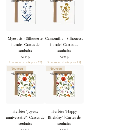
Ajouter au panier
Ajouter au panier
Myosotis - Silhouette
Camomille - Silhouette
florale | Cartes de
florale | Cartes de
souhaits
souhaits
Prix
Prix
6,00 $
6,00 $
5 cartes au choix pour 25$
5 cartes au choix pour 25$
Nouveau
Nouveau
Ajouter au panier
Ajouter au panier
Herbier "Joyeux
Herbier "Happy
anniversaire" | Cartes de
Birthday" | Cartes de
souhaits
souhaits
Prix
Prix
6,00 $
6,00 $