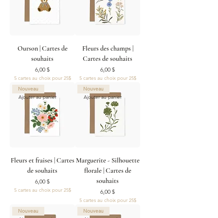
Ourson | Cartes de
Fleurs des champs |
souhaits
Cartes de souhaits
Prix
Prix
6,00 $
6,00 $
5 cartes au choix pour 25$
5 cartes au choix pour 25$
Nouveau
Nouveau
Ajouter au panier
Ajouter au panier
Fleurs et fraises | Cartes
Marguerite - Silhouette
de souhaits
florale | Cartes de
souhaits
Prix
6,00 $
5 cartes au choix pour 25$
Prix
6,00 $
5 cartes au choix pour 25$
Nouveau
Nouveau