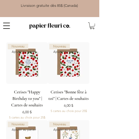
Livraison gratuite dès 85$ (Canada)
Nouveau
Nouveau
Ajouter au panier
Ajouter au panier
Cerises "Happy
Cerises "Bonne fête à
Birthday to you" |
toi" | Cartes de souhaits
Cartes de souhaits
Prix
6,00 $
5 cartes au choix pour 25$
Prix
6,00 $
5 cartes au choix pour 25$
Nouveau
Nouveau
Ajouter au panier
Ajouter au panier